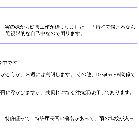
のに、実の妹から妨害工作が始まりました。 「特許で儲けるなん
は皆、近視眼的な自己中なので困ります。
査中です。
うか、来週には判明します。 その他、RaspberryPi関係で
顔が目に浮かびますが、共倒れになる対抗策は打ってあります。
す。 特許証って、特許庁長官の署名があって、菊の御紋が入っ