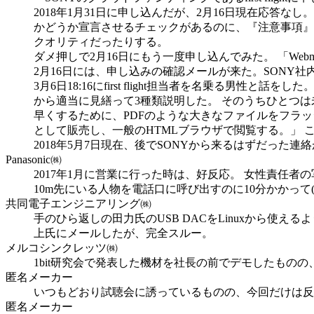
2018年1月31日に申し込んだが、2月16日現在応答
かどうか宣言させるチェックがあるのに、『注意事項』
クオリティだったりする。
ダメ押しで2月16日にもう一度申し込んでみた。 「We
2月16日には、申し込みの確認メールが来た。SONY
3月6日18:16にfirst flight担当者を名乗る
から適当に見繕って3種類説明した。 そのうちひとつ
早くするために、PDFのような大きなファイルをフラッシ
として販売し、一般のHTMLブラウザで閲覧する。」
2018年5月7日現在、後でSONYから来るはずだった
Panasonic㈱
2017年1月に営業に行った時は、好反応。 女性責任
10m先にいる人物を電話口に呼び出すのに10分かかっ
共同電子エンジニアリング㈱
手のひら返しの田力氏のUSB DACをLinuxから使
上氏にメールしたが、完全スルー。
メルコシンクレッツ㈱
1bit研究会で発表した機材を社長の前でデモしたもの
匿名メーカー
いつもどおり試聴会に誘っているものの、今回だけは反
匿名メーカー