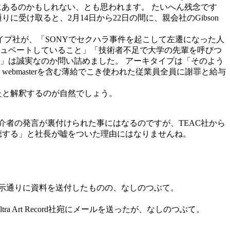
状況にあるのかもしれない、とも思われます。 たいへん残念です
け取ると、2月14日から22日の間に、親会社のGibson
タイプ社が、「SONYでセクハラ事件を起こして左遷になった人
ュベートしていること」「技術者不足で大学の先輩を呼びつ
」は誠実なのか問い詰めました。 アーキタイプは「そのよう
bmasterを含む薄給でこき使われた従業員全員に謝罪と給与
いたと解釈するのが自然でしょう。
味仲介者の発言が裏付けられた事にはなるのですが、TEAC社から
聴する」と社長が嘘をついた理由にはなりませんね。
指示通りに資料を送付したものの、なしのつぶて。
a Art Record社宛にメールを送ったが、なしのつぶて。