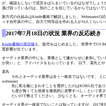
が、確認もしないで流言をばらまいているのはなぜでしょうか
逃げ回っているのは、別のことを信じているからではないで
新方式の仕組みはKindle書籍で解説しました。 Webmas
ィオ自作派の中に、自力で同等品を作れる人が10人くらいい
2017年7月18日の状況 業界の反応続き
Kindle書籍の英訳版
も、販売をはじめました。 世界中でUS $
悪影響が出ています。
オーディオ業界の中にも、業務として嫌がらせに参加してい
が良い」と、アドバイスをもらっています。 以下、某氏と
某氏
それとオーディオ業界は全く一枚岩ではないです。 と
webmaster
先に私を敵にまわすことを選択したのはKORG社であり
ち度が無くても他者を徹底的に攻撃すべし』という皆さ
たいので教えてください。 少なくとも、オーディオ界
オーディオ界が一枚岩でないことは知っていますが、2017