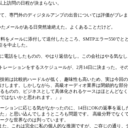
以上訪問の日程が決まらない。
て、専門外のディジタルアンプの出音については評価がブレま
いたメールがある日突然途絶えた。よくあることだけど。
資料をメールに添付して送付したところ、SMTPエラー550でと
引を中止した。
月22日に電話をしたものの、やはり返信なし。この会社はやる気なし
ストレーションをするスケジュールが、2月14日に決まった。そ
技術は比較的ハードルが低く、趣味性も高いため、実は今回の
けします。しかしながら、高級オーディオ業界は閉鎖的な部分
るものの、ビジネスとして具体化されるケースはほとんどなく
ではないかと思われます。」』
ーションに応じる気がなかったのに、14日にOKの返事を返し
た」と思い込んでしまうところも問題です。 高級分野でなく
ークな世界なのは判っています。
 また、これは完全に私の個人的な推測ですが、ご存じの通り、