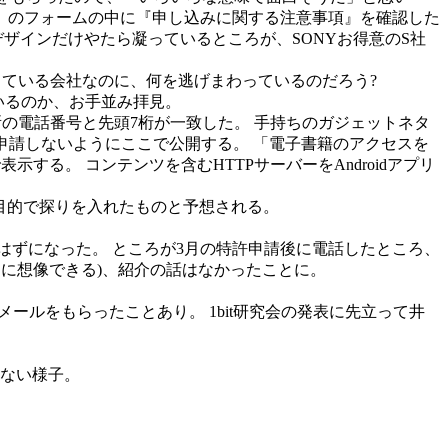
込み』のフォームの中に『申し込みに関する注意事項』を確認した
ザインだけやたら凝っているところが、SONYお得意のS社
慢している会社なのに、何を逃げまわっているのだろう?
いるのか、お手並み拝見。
NY某所の電話番号と先頭7桁が一致した。 手持ちのガジェットネタ
申請しないようにここで公開する。 「電子書籍のアクセスを
する。 コンテンツを含むHTTPサーバーをAndroidアプリ
。
する目的で探りを入れたものと予想される。
手はずになった。 ところが3月の特許申請後に電話したところ、
易に想像できる)、紹介の話はなかったことに。
メールをもらったことあり。 1bit研究会の発表に先立って井
味ない様子。