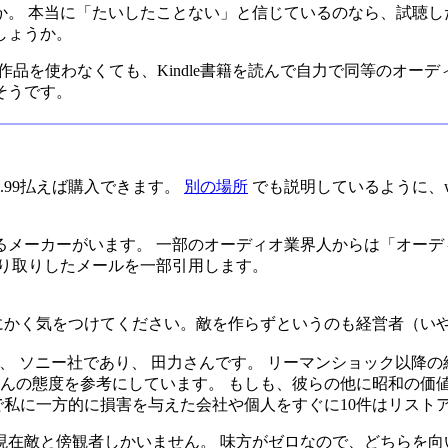
。 本当に「たいしたことない」と信じているのなら、試聴し
しょうか。
terの試作品を使わなくても、Kindle書籍を読んで自力で同等の
そうです。
4.99払えば購入できます。
別の場所
でも説明しているように、w
るメーカーがいます。 一部のオーディオ業界人からは「オーデ
やり取りしたメールを一部引用します。
にかく気をつけてください。敵を作らずというのも経営者（い
、 ソニー社であり、 田力さんです。 リーマンショック以降
んの態度を参考にしています。 もしも、彼らの他に昭和の価
で私に一方的に損害を与えた会社や個人をすぐに10件はリスト
年現在敵と傍観者しかいません。 味方がゼロなので、どちらを向