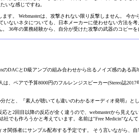
ssom みたいな感じですね。
す。 Webmasterは、攻撃されない限り反撃しません。 
ていないネタについても、日本メーカーに使わせない方法を考
。 36年の業務経験から、自分が受けた攻撃の武器のコピー
rownのDACとD級アンプの組み合わせから出るノイズ感のあ
な人は、ペアで予算8000円のフルレンジスピーカー(Stereo誌201
。 この分だと、『素人が聴いても違いのわかるオーディオ発明』と
と2回目以降の反応が全く違うので、webmasterから見え
でも作ろうかと考えています。名前は"Free Medicin"な
ィオ関係者にサンプル配布する予定です。 そう言いながら、自