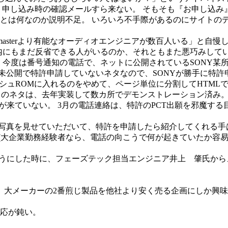
なし。 申し込み時の確認メールすら来ない。 そもそも『お申し
とは何なのか説明不足。 いろいろ不手際があるのにサイトのデ
bmasterより有能なオーディオエンジニアが数百人いる」と自
社内にもまだ反省できる人がいるのか、それともまた悪巧みして
男性と話をした。 今度は番号通知の電話で、ネットに公開されているSO
は未公開で特許申請していないネタなので、SONYが勝手に特許
ュROMに入れるのをやめて、ページ単位に分割してHTMLで表示
 このネタは、去年実装して数カ所でデモンストレーション済み
連絡が来ていない。 3月の電話連絡は、特許のPCT出願を邪魔
者の写真を見せていただいて、特許を申請したら紹介してくれる
て(大企業勤務経験者なら、電話の向こうで何が起きていたか容
えるようにした時に、フェーズテック担当エンジニア井上 肇氏から
の、大メーカーの2番煎じ製品を他社より安く売る企画にしか興
応が鈍い。