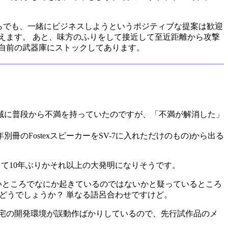
今からでも、一緒にビジネスしようというポジティブな提案は歓迎
えます。 あと、味方のふりをして接近して至近距離から攻撃
を自前の武器庫にストックしてあります。
る高域に普段から不満を持っていたのですが、「不満が解消した」
7年別冊のFostexスピーカーをSV-7に入れただけのもの)から出る
して10年ぶりかそれ以上の大発明になりそうです。
ないところでなにか起きているのではないかと疑っているところ
んてどうでしょうか？ 単なる語呂合わせですけど。
宅の開発環境が誤動作ばかりしているので、先行試作品のメ