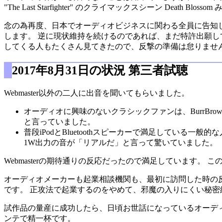
"The Last Starfighter" のクライマックスシーン Death Blo
念の為再度、日本でオーディオビジネスに関わる全員に告知しま
します。 逆に現状維持を続けるのであれば、まだ特許出願し
してくる人もたくさん見てきたので、反撃の準備は怠りません
2017年8月31日の状況 第三者試聴
Webmaster以外の二人に出音を聞いてもらいました。
オーディオに興味のないクラシックファンは、BurrB
と言っていました。
普段iPodとBluetoothスピーカーで満足している一般的
1W出力の音が「リアルだ」と言って驚いていました。
Webmasterの期待通りの反応だったので満足しています
オーディオメーカーも起業相談機関も、最初に訪問した時の反応
です。 正攻法で起業するのをやめて、邪魔の入りにくい秘密結社
試作品の量産に成功したら、日頃お世話になっているオーデ
ンテで精一杯です。