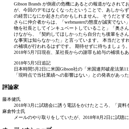
Gibson Brands が倒産の危機にあるとの報道
が、今回のデモはなくなったということで、あしからずご了
の経営になにか起きたのかもしれません。 そうだとする
さらに仲介者からは、「webmasterの態度が誠実で
物を社長としてインキュベートしていること」「奥さん
けながら、『契約してほしかったら自分たち後輩をさん
な事実は知らなかった」と言っています。 本当だとすれ
の補填が行われるはずです。 期待せずに待ちましょう
2018年5月7日現在、某社長からの謝罪も給与の補填
2018年5月5日追記
日本時間5月2日に米国Gibson社の「米国連邦破産法
「現時点で当社業績への影響はない」との発表があった
評論家
藤本健氏
2018年3月に試聴会に誘う電話をかけたところ、「資
麻倉怜士氏
メールのやり取りをしていたが、2018年8月2日に試聴に誘っ