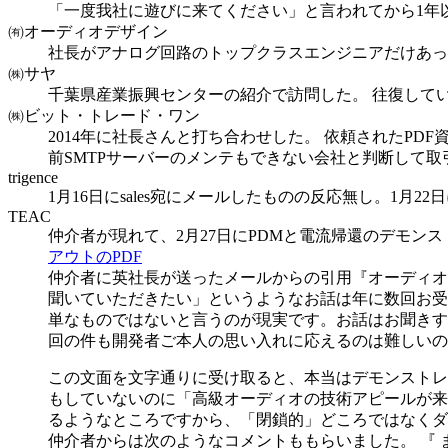
「一度我社に遊びに来てください」と言われてから1年
㈲オーディオデザイン
社長がアナログ回路のトップクラスエンジニアだけあっ
㈱サヤ
千葉県産業振興センターの紹介で訪問した。 往復して
㈱ビット・トレード・ワン
2014年に社長さんと打ち合わせした。 依頼されたPDF
前SMTPサーバーのメンテもできない会社と判断して取
trigence
1月16日にsales宛にメールしたものの反応無し。1
TEAC
仲介者が現れて、2月27日にPDMと電流帰還のデモン
アウトのPDF
仲介者に英社長が送ったメールからの引用『オーディオ
聞いていただきたい」というようなお話は年に数回お受
単なものではないと言うのが現実です。お話はお聞きす
回の件も開発者ご本人の思い入れに応えるのは難しいの
この文面を文字通りに受け取ると、本当はデモンストレ
もしていないのに「高級オーディオの技術アピールが来
るようなところですから、「閉鎖的」どころではなくダ
仲介者からは次のようなコメントももらいました。 『