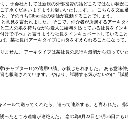
がなされており、子会社としては新規の外部投資の話どころではない
承くださいますようお願いいたします。』 こちらを文面通りに受
と、そのうちGibson社の株価が変動することでしょう。
ない」と意見を言われました。 そこで、仲介者が所属するアーキ
と二人の娘を持ちながら愛人に給与を払っている社長をインキ
付けで呼べ』と言うような社長をインキュベートしていること
ば、某社長はアーキタイプにお灸をすえられることになって、we
。
もありません。 アーキタイプは某社長の悪行を最初から知って
第11章(チャプター11)の適用申請」が報じられました。 ある意
旨も報道されています。 やはり、試聴する気がないのに「試
料をメールで送ってくれたら、追って連絡する」と言われた。 
たところ連絡が途絶えた。 念の為8月22日と9月26日にもUltr