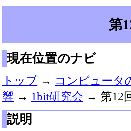
第
現在位置のナビ
トップ
→
コンピュータ
響
→
1bit研究会
→ 第12
説明