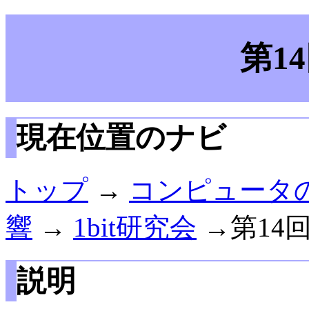
第1
現在位置のナビ
トップ
→
コンピュータ
響
→
1bit研究会
→第14
説明