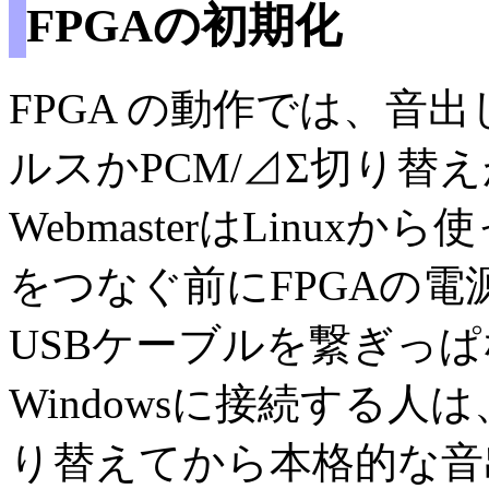
FPGAの初期化
FPGA の動作では、音出
ルスかPCM/⊿Σ切り替
WebmasterはLinu
をつなぐ前にFPGAの
USBケーブルを繋ぎっ
Windowsに接続する人
り替えてから本格的な音