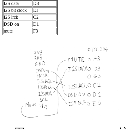
I2S data
D3
I2S bit clock
E1
I2S lrck
C2
DSD on
D1
mute
F3